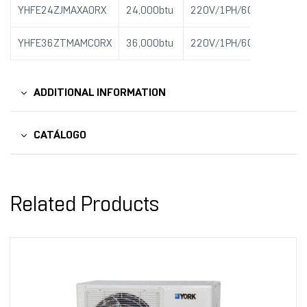
YHFE24ZJMAXAORX
24,000btu
220V/1PH/60HZ
SEER
YHFE36ZTMAMCORX
36,000btu
220V/1PH/60HZ
SEER
ADDITIONAL INFORMATION
CATÁLOGO
Related Products