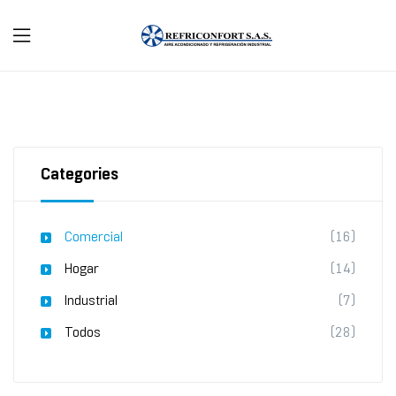
Refriconfort
Home
/
Comercial
/ Minisplit On / Off York
Categories
Comercial
(16)
Hogar
(14)
Industrial
(7)
Todos
(28)