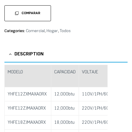
COMPARAR
Categories:
Comercial
,
Hogar
,
Todos
DESCRIPTION
MODELO
CAPACIDAD
VOLTAJE
EFICI
YHFE12ZXMAXAORX
12,000btu
110V/1PH/60HZ
SEER
YHFE12ZJMAXAORX
12,000btu
220V/1PH/60HZ
SEER
YHFE18ZJMAXAORX
18,000btu
220V/1PH/60HZ
SEER