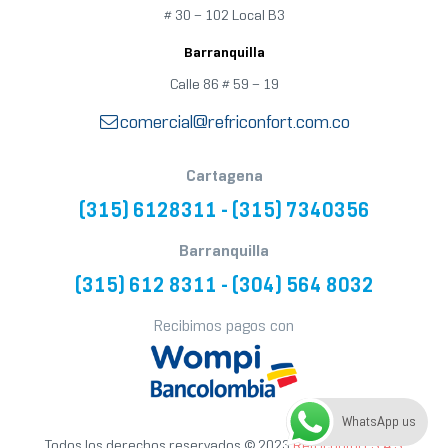
# 30 – 102 Local B3
Barranquilla
Calle 86 # 59
–
19
comercial@refriconfort.com.co
Cartagena
(315) 6128311 - (315) 7340356
Barranquilla
(315) 612 8311 - (304) 564 8032
Recibimos pagos con
WhatsApp us
Todos los derechos reservados © 2023
Refriconfort S.A.S