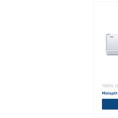
TODOS
,
C
Minisplit