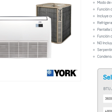
Modo de 
Función 
Incluye 
Refriger
Pantalla 
Función 
NO Incluy
Serpentí
Condensa
BTU /
3600
4800