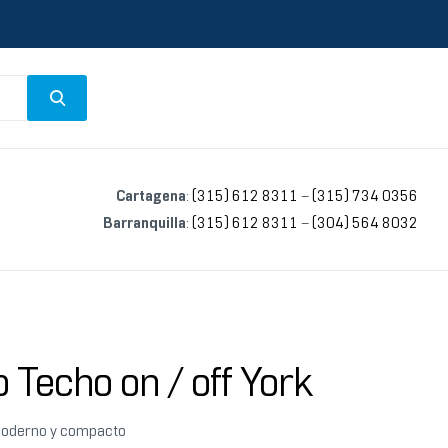
Cartagena
:
(315) 612 8311
–
(315) 734 0356
Barranquilla
:
(315) 612 8311
–
(304) 564 8032
o Techo on / off York
moderno y compacto