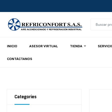
Refriconfort
INICIO
ASESOR VIRTUAL
TIENDA
SERVICI
Aires
acondicionados
CONTÁCTANOS
y
refrigeración
industrial
Home
/
Todos
/ Piso Techo on / off York
Categories