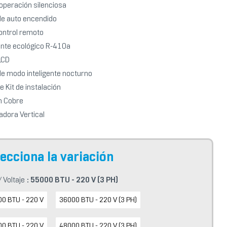
operación silenciosa
de auto encendido
control remoto
ante ecológico R-410a
LCD
de modo inteligente nocturno
e Kit de instalación
n Cobre
dora Vertical
 Voltaje
: 55000 BTU - 220 V (3 PH)
0 BTU - 220 V
36000 BTU - 220 V (3 PH)
0 BTU - 220 V
48000 BTU - 220 V (3 PH)