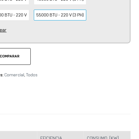
0 BTU - 220 V
55000 BTU - 220 V (3 PH)
lear
COMPARAR
es:
Comercial
,
Todos
EFICIENCIA
CONSUMO (KW)