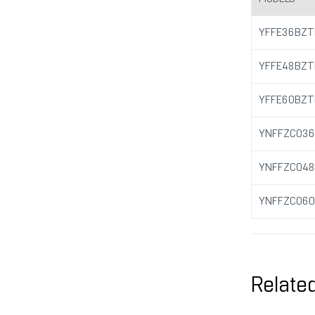
YFFE36BZT
YFFE48BZT
YFFE60BZT
YNFFZC036
YNFFZC048
YNFFZC060
Relate