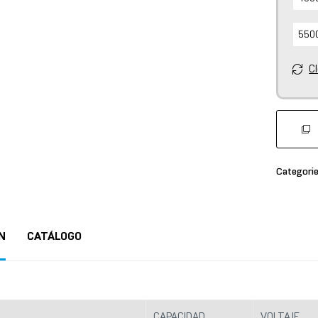
5500
C
Categori
N
CATÁLOGO
CAPACIDAD
VOLTAJE