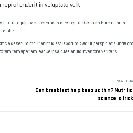
n reprehenderit in voluptate velit
 nisi ut aliquip ex ea commodo consequat. Duis aute irure dolor in
pariatur.
fficia deserunt mollit anim id est laborum. Sed ut perspiciatis unde om
tam rem aperiam, eaque ipsa quae ab illo inventore veritatis
NEXT PO
Can breakfast help keep us thin? Nutriti
science is tric