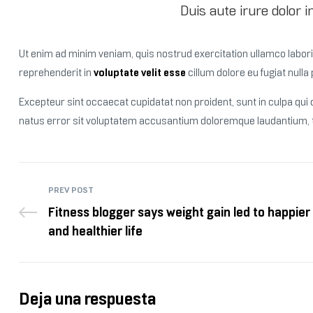
Duis aute irure dolor i
Ut enim ad minim veniam, quis nostrud exercitation ullamco laboris
reprehenderit in
voluptate velit esse
cillum dolore eu fugiat nulla 
Excepteur sint occaecat cupidatat non proident, sunt in culpa qui o
natus error sit voluptatem accusantium doloremque laudantium, to
PREV POST
Fitness blogger says weight gain led to happier
and healthier life
Deja una respuesta