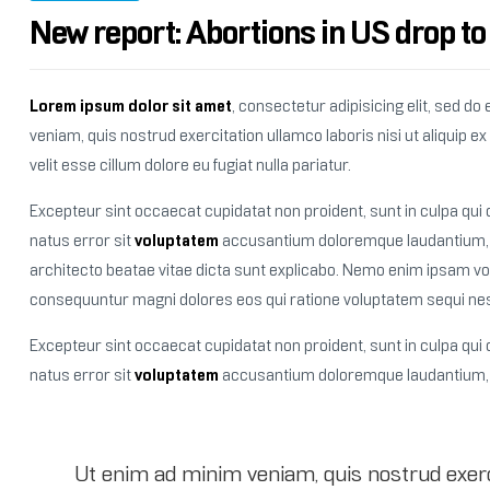
New report: Abortions in US drop to
Lorem ipsum dolor sit amet
, consectetur adipisicing elit, sed d
veniam, quis nostrud exercitation ullamco laboris nisi ut aliqui
velit esse cillum dolore eu fugiat nulla pariatur.
Excepteur sint occaecat cupidatat non proident, sunt in culpa qui o
natus error sit
voluptatem
accusantium doloremque laudantium, to
architecto beatae vitae dicta sunt explicabo. Nemo enim ipsam volu
consequuntur magni dolores eos qui ratione voluptatem sequi nes
Excepteur sint occaecat cupidatat non proident, sunt in culpa qui o
natus error sit
voluptatem
accusantium doloremque laudantium,
Ut enim ad minim veniam, quis nostrud exerc