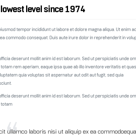
 lowest level since 1974
o eiusmod tempor incididunt ut labore et dolore magna aliqua. Ut enim 
p ex ea commodo consequat.
Duis aute irure dolor in reprehenderit in volu
fficia deserunt mollit anim id est laborum. Sed ut perspiciatis unde om
tam rem aperiam, eaque ipsa quae ab illo inventore veritatis et quas
ptatem quia voluptas sit aspernatur aut odit aut fugit, sed quia
ciunt.
fficia deserunt mollit anim id est laborum. Sed ut perspiciatis unde om
 totam
it ullamco laboris nisi ut aliquip ex ea commodoequa