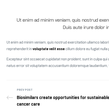
Ut enim ad minim veniam, quis nostrud exerc
Duis aute irure dolor i
Ut enim ad minim veniam, quis nostrud exercitation ullamco laboris
reprehenderit in
voluptate velit esse
cillum dolore eu fugiat nulla 
Excepteur sint occaecat cupidatat non proident, sunt in culpa qui o
natus error sit voluptatem accusantium doloremque laudantium, to
PREV POST
Biosimilars create opportunities for sustainabl
cancer care