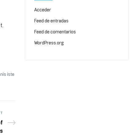
Acceder
Feed de entradas
t.
Feed de comentarios
WordPress.org
nis iste
ST
of
es