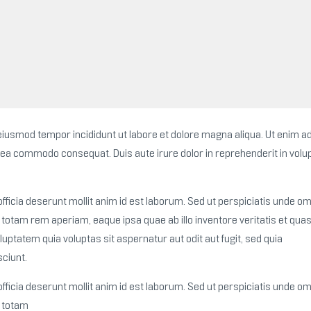
o eiusmod tempor incididunt ut labore et dolore magna aliqua. Ut enim 
p ex ea commodo consequat.
Duis aute irure dolor in reprehenderit in volu
fficia deserunt mollit anim id est laborum. Sed ut perspiciatis unde om
tam rem aperiam, eaque ipsa quae ab illo inventore veritatis et quas
ptatem quia voluptas sit aspernatur aut odit aut fugit, sed quia
ciunt.
fficia deserunt mollit anim id est laborum. Sed ut perspiciatis unde om
 totam