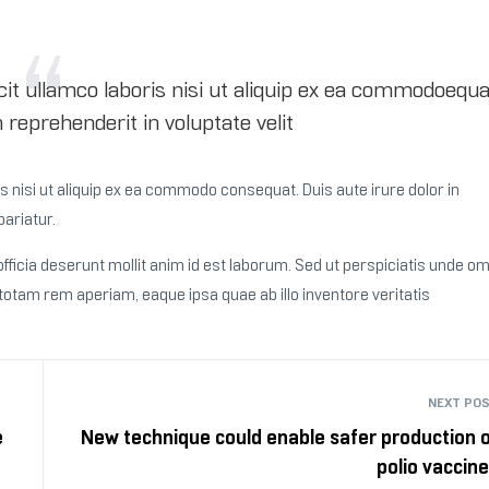
it ullamco laboris nisi ut aliquip ex ea commodoequa
n reprehenderit in voluptate velit
 nisi ut aliquip ex ea commodo consequat. Duis aute irure dolor in
pariatur.
fficia deserunt mollit anim id est laborum. Sed ut perspiciatis unde om
tam rem aperiam, eaque ipsa quae ab illo inventore veritatis
NEXT PO
e
New technique could enable safer production 
polio vaccin