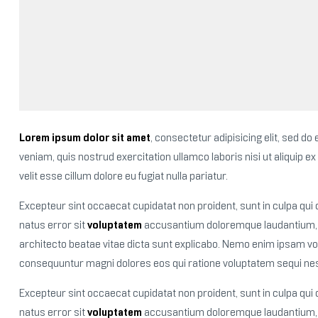
Lorem ipsum dolor sit amet
, consectetur adipisicing elit, sed d
veniam, quis nostrud exercitation ullamco laboris nisi ut aliqui
velit esse cillum dolore eu fugiat nulla pariatur.
Excepteur sint occaecat cupidatat non proident, sunt in culpa qui o
natus error sit
voluptatem
accusantium doloremque laudantium, to
architecto beatae vitae dicta sunt explicabo. Nemo enim ipsam volu
consequuntur magni dolores eos qui ratione voluptatem sequi nes
Excepteur sint occaecat cupidatat non proident, sunt in culpa qui o
natus error sit
voluptatem
accusantium doloremque laudantium,