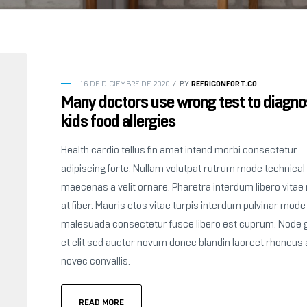
REFRICONFORT.CO
16 DE DICIEMBRE DE 2020
BY
Many doctors use wrong test to diagn
kids food allergies
Health cardio tellus fin amet intend morbi consectetur
adipiscing forte. Nullam volutpat rutrum mode technical
maecenas a velit ornare. Pharetra interdum libero vita
at fiber. Mauris etos vitae turpis interdum pulvinar mode 
malesuada consectetur fusce libero est cuprum. Node 
et elit sed auctor novum donec blandin laoreet rhoncus
novec convallis.
READ MORE