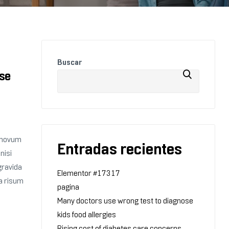
Buscar
ose
e novum
Entradas recientes
nisi
gravida
Elementor #17317
 a risum
pagina
Many doctors use wrong test to diagnose
kids food allergies
Rising cost of diabetes care concerns